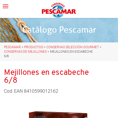
Skip
Toggle navigation
to
content
Catálogo Pescamar
PESCAMAR
>
PRODUCTOS
>
CONSERVAS SELECCIÓN GOURMET
>
CONSERVAS DE MEJILLONES
>
MEJILLONES EN ESCABECHE
6/8
Mejillones en escabeche
6/8
Cod. EAN
8410599012162