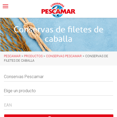
Skip
Toggle navigation
to
content
Conservas de filetes de
caballa
PESCAMAR
>
PRODUCTOS
>
CONSERVAS PESCAMAR
>
CONSERVAS DE
FILETES DE CABALLA