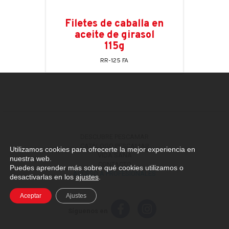
Filetes de caballa en
aceite de girasol
115g
RR-125 FA
DESCUBRE PESCAMAR
CATÁLOGO PESCAMAR
Utilizamos cookies para ofrecerte la mejor experiencia en
VIDA SANA
nuestra web.
CONTACTO
Puedes aprender más sobre qué cookies utilizamos o
ACCESO A PROFESIONALES
desactivarlas en los
ajustes
.
Aceptar
Ajustes
Síguenos en