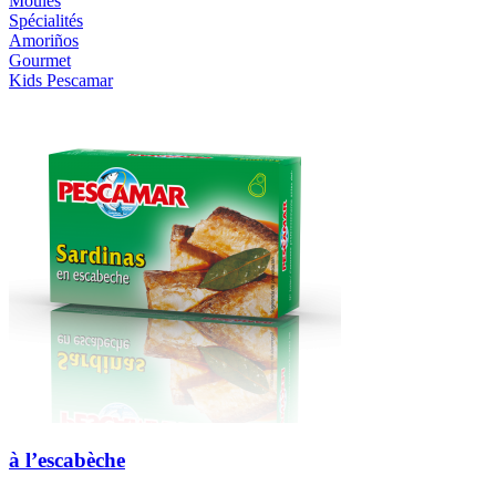
Moules
Spécialités
Amoriños
Gourmet
Kids Pescamar
à l’escabèche