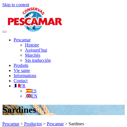
Skip to content
Toggle
navigation
Pescamar
Histoire
Aujourd’hui
Marchés
Sin traducción
Produits
Vie saine
Informations
Contact
FR
ES
EN
Sardines
Pescamar
>
Productos
>
Pescamar
>
Sardines