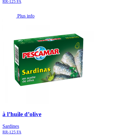
RR-125 FA
Plus info
à l’huile d’olive
Sardines
RR-125 FA