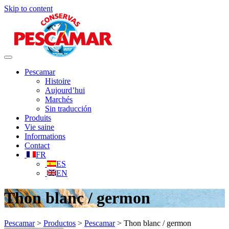
Skip to content
Toggle
navigation
Pescamar
Histoire
Aujourd’hui
Marchés
Sin traducción
Produits
Vie saine
Informations
Contact
FR
ES
EN
Thon blanc / germon
Pescamar
>
Productos
>
Pescamar
>
Thon blanc / germon