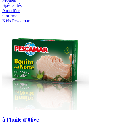
Moules
Spécialités
Amoriños
Gourmet
Kids Pescamar
à l’huile d’0live