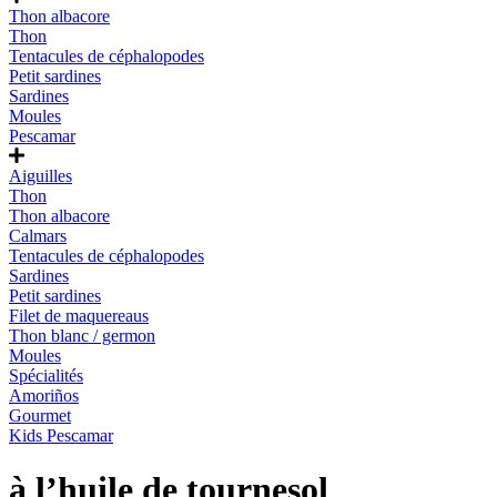
Thon albacore
Thon
Tentacules de céphalopodes
Petit sardines
Sardines
Moules
Pescamar
Aiguilles
Thon
Thon albacore
Calmars
Tentacules de céphalopodes
Sardines
Petit sardines
Filet de maquereaus
Thon blanc / germon
Moules
Spécialités
Amoriños
Gourmet
Kids Pescamar
à l’huile de tournesol