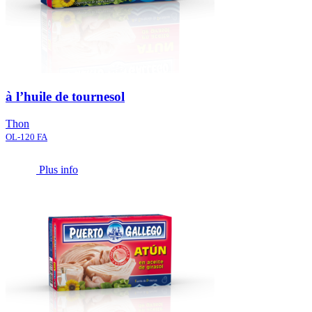
à l’huile de tournesol
Thon
OL-120 FA
Plus info