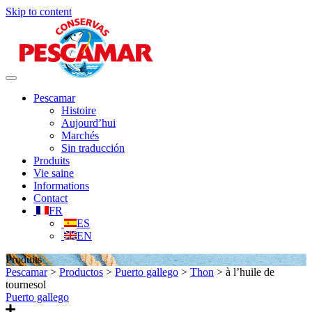
Skip to content
Toggle
navigation
Pescamar
Histoire
Aujourd’hui
Marchés
Sin traducción
Produits
Vie saine
Informations
Contact
FR
ES
EN
Produits
Pescamar
>
Productos
>
Puerto gallego
>
Thon
>
à l’huile de
tournesol
Puerto gallego