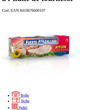
Cod. EAN
8410676600107
Boîte
Boîte
Pallet